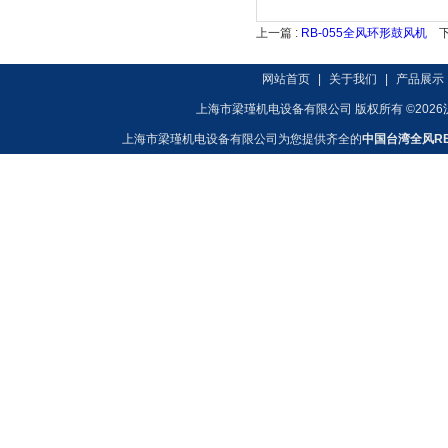
上一篇 :
RB-055全风环形鼓风机
下
网站首页
|
关于我们
|
产品展示
上海市梁瑾机电设备有限公司 版权所有 ©2026
上海市梁瑾机电设备有限公司为您提供齐全的
中国台湾全风RB