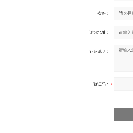
省份：
详细地址：
补充说明：
验证码：