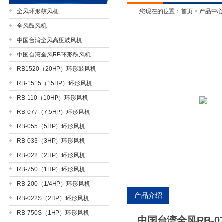
全风环形鼓风机
您现在的位置：
首页
>
产品中
全风鼓风机
中国台湾全风高压鼓风机
上海市梁瑾机电设备有限公司
中国台湾全风RB环形鼓风机
RB1520（20HP）环形鼓风机
RB-1515（15HP）环形风机
RB-110（10HP）环形风机
RB-077（7.5HP）环形风机
RB-055（5HP）环形风机
RB-033（3HP）环形风机
RB-022（2HP）环形风机
RB-750（1HP）环形风机
RB-200（1/4HP）环形风机
产品介绍
RB-022S（2HP）环形风机
RB-750S（1HP）环形风机
中国台湾全风RB-0