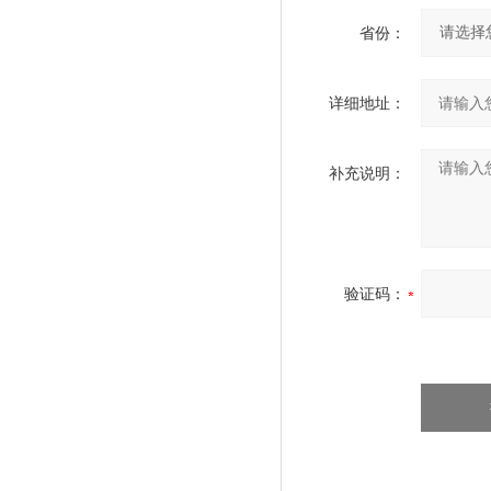
省份：
详细地址：
补充说明：
验证码：