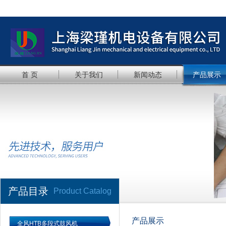
首 页
关于我们
新闻动态
产品展示
产品目录
Product Catalog
产品展示
全风HTB多段式鼓风机