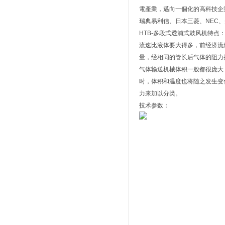
電產業，邁向一個化的高科技企
瑞典易利信、日本三菱、NEC、
HTB-多段式透浦式鼓风机特
流速比液体要大得多，前经济流速（
量，经相同的管长后气体的阻力
气体输送机械体积一般都很庞大
时，体积和温度也将随之发生变
力来加以分类。
技术参数：