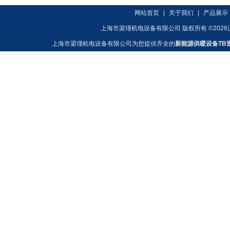
网站首页
|
关于我们
|
产品展示
上海市梁瑾机电设备有限公司 版权所有 ©2026
上海市梁瑾机电设备有限公司为您提供齐全的
新能源供暖设备TB