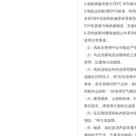
2.电机绝缘等级为TEFC IP5
3.电机达到欧洲EFF2标准，特
全风TB中压鼓风机轴承前置新
5.叶轮直接与电机轴相连，在
6.高性能密封圈有效阻止外界
使用注意事项：
（1）风机在使用中会可能会产
（2）马达负载电流会随风机之
使用，以避免马达烧毁。
（3）风机连续运转的适用范围
须接近封闭压力，则*好在管路
寿命，若在管路封闭下运转，风
间歇性运转时，*好使用空气阀
（4）硬质物体、尘袋粉粒体、
降压损失，请使用大面积过滤器
（5）应定期清理风机内部及外
增加，*终引发故障。
（6）轴承、油封及消声器等属
腐蚀性空气流、气液混合物等）