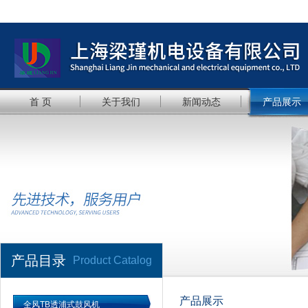
首 页
关于我们
新闻动态
产品展示
产品目录
Product Catalog
产品展示
全风TB透浦式鼓风机