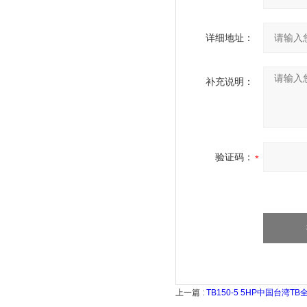
详细地址：
补充说明：
验证码：
上一篇 :
TB150-5 5HP中国台湾