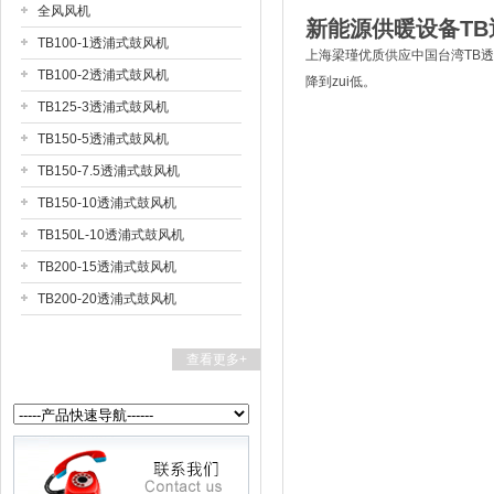
全风风机
新能源供暖设备T
TB100-1透浦式鼓风机
上海梁瑾优质供应中国台湾TB
TB100-2透浦式鼓风机
降到zui低。
TB125-3透浦式鼓风机
TB150-5透浦式鼓风机
TB150-7.5透浦式鼓风机
TB150-10透浦式鼓风机
TB150L-10透浦式鼓风机
TB200-15透浦式鼓风机
TB200-20透浦式鼓风机
查看更多+