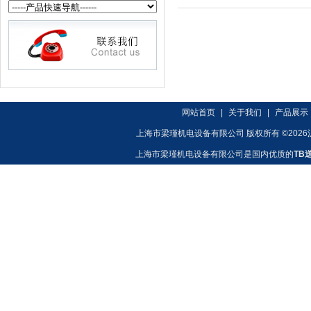
网站首页
|
关于我们
|
产品展示
上海市梁瑾机电设备有限公司 版权所有 ©2026
上海市梁瑾机电设备有限公司是国内优质的
TB