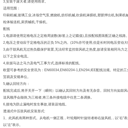
3,安装于露天者,请使用雨罩。
适用范围：
印刷机械,玻璃工业,冰场空气泵,燃烧机,纺织机械,吹袋机淋膜机,塑胶押出机,制果机械
粒体输送机,厨房械机,干燥机。
配线
1,电源请使用定格电压之定格周波数(标签上之记载值),且按配线图装配正确之线路
2,电压之变动应于定格电压的正负 5%之内。(10%亦可使用,但是长时间电压变动大
3,由于鼓风机无过热负载保护装置,无法经常监控鼓风机之热度,故请安装相同马力
以下之安全电流。
4,依据马达之马力及电气工事方式,选择标准的配线。
欧盟可参考的安全资讯为：EN60034,EN60204-1,EN294,IEE配线法规。
贸易及安规单位。
5,确认回转方向：
配线完成后,将开关开一下（瞬间）以确认其回转方向及有无杂音。回转方向如鼓风
送风顺序会颠倒,为三相者,将三条外接电线中任意二条调换。
6,接地为防止漏电时发生事故,请装设地线。
透浦式中压鼓风机安装形式:
1、此风机有两种形式。从电机一侧正视，叶轮顺时针旋转者称右旋风机，以“右"
以“左"表示。