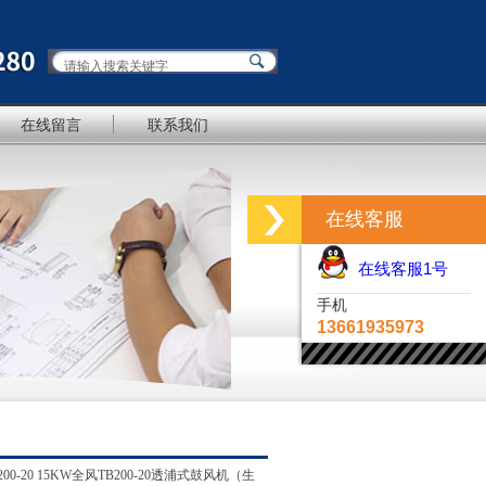
在线留言
联系我们
在线客服
在线客服1号
手机
13661935973
B200-20 15KW全风TB200-20透浦式鼓风机（生