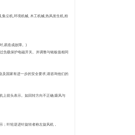
,集尘机,环境机械, 木工机械,热风发生机,粉
。
时,易造成故障。)
之过负载保护电磁开关。并调整与铭板值相同
特定的工业及国家有进一步的安全要求,请咨询他们的
机上箭头表示。如回转方向不正确,吸风与
表示；叶轮逆进针旋转者称左旋风机，