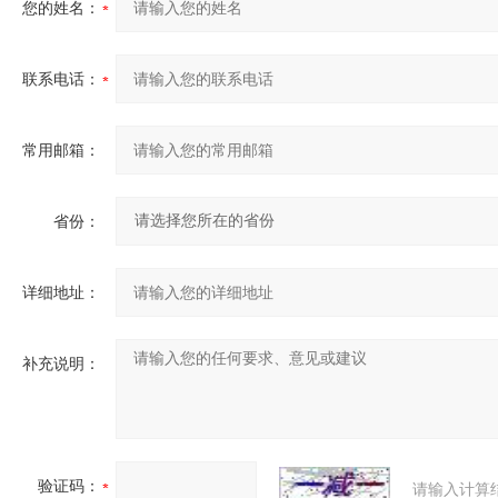
您的姓名：
联系电话：
常用邮箱：
省份：
详细地址：
补充说明：
验证码：
请输入计算