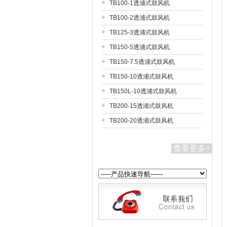
TB100-1透浦式鼓风机
TB100-2透浦式鼓风机
TB125-3透浦式鼓风机
TB150-5透浦式鼓风机
TB150-7.5透浦式鼓风机
TB150-10透浦式鼓风机
TB150L-10透浦式鼓风机
TB200-15透浦式鼓风机
TB200-20透浦式鼓风机
查看更多+