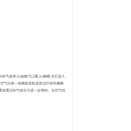
的气体挤入(由吸气口吸入)侧槽,当它进入
当空气沿着一条螺旋形轨道穿过叶轮和侧槽
侧通道通过的气体压力进一步增加。当空气到