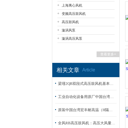
上海离心风机
变频高压鼓风机
上海市梁瑾机电设备有限公司
高压鼓风机
漩涡风泵
漩涡高压风泵
查看更多+
相关文章
Article
梁瑾2QB双段式高压鼓风机基本参数
工业自动化设备用原厂中国台湾全风透浦式鼓风机
原装中国台湾宏丰耐高温（H隔热）鼓风机实物图片
全风RB高压鼓风机：高压大风量，多场景动力核心