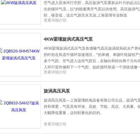
空气进入泵体环行空腔，高压旋涡气泵重新从叶片的起点
生的循环气流，以*的能量离开气泵以供使用。高压旋涡气
轻，噪音低，送出气源无水无油,上海梁瑾专业制造
查看详细介绍
4KW梁瑾旋涡式高压气泵
4KW梁瑾旋涡式高压气泵鱼塘曝气高压旋涡鼓风机水产养
的叶轮在风道中循环加速增压，*的单侧、单级叶轮旋转产生
多个气腔。空气进入这些气腔后，在轴向和径向两个方向
入环行室外侧和下一个气腔。如此循环形成一个涡状或像
查看详细介绍
旋涡高压风泵
旋涡高压风泵—上海梁瑾机电设备有限公司出品，旋涡气
持和厚爱，气泵具有环保、高效、节能、高压、大风量、
大幅降低重量，达到轻量化的目的。
查看详细介绍