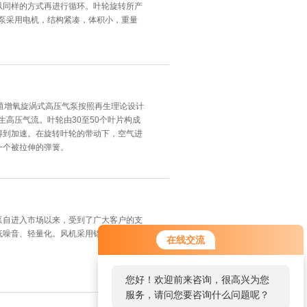
以同样的方式再进行循环。叶轮旋转所产
泵采用电机，结构紧凑，体积小，重量
殖增氧旋涡式高压气泵按照再生理论设计
高压气流。叶轮由30至50个叶片构成
得到加速。在旋转叶轮的带动下，空气进
一个被拉伸的弹簧。
泵自进入市场以来，受到了广大客户的支
低噪音、轻量化。风机采用铝合金材质，
在线交流
您好！欢迎前来咨询，很高兴为您
服务，请问您要咨询什么问题呢？