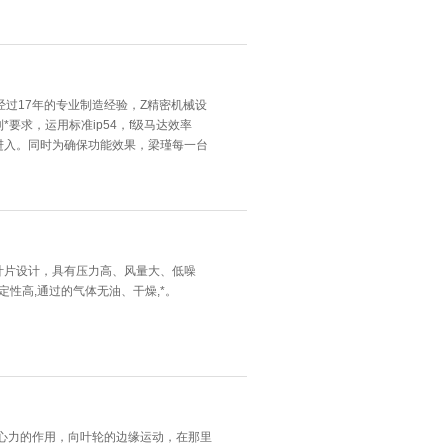
经过17年的专业制造经验，Z精密机械设
要求，运用标准ip54，f级马达效率
进入。同时为确保功能效果，梁瑾每一台
的叶片设计，具有压力高、风量大、低噪
定性高,通过的气体无油、干燥,*。
心力的作用，向叶轮的边缘运动，在那里