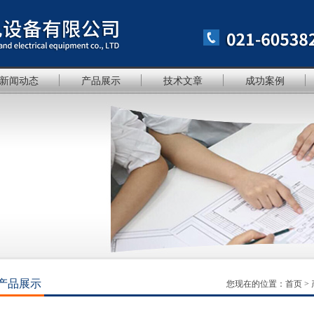
新闻动态
产品展示
技术文章
成功案例
产品展示
您现在的位置：
首页
>