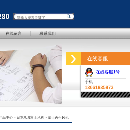
在线留言
联系我们
在线客服
在线客服1号
手机
13661935973
产品中心
>
日本JUJI富士风机
>
富士再生风机