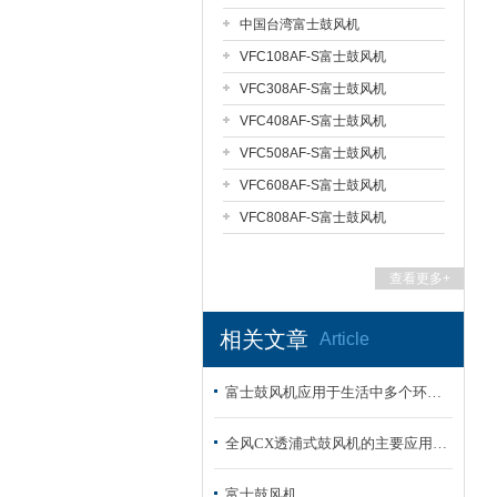
中国台湾富士鼓风机
VFC108AF-S富士鼓风机
VFC308AF-S富士鼓风机
VFC408AF-S富士鼓风机
VFC508AF-S富士鼓风机
VFC608AF-S富士鼓风机
VFC808AF-S富士鼓风机
查看更多+
相关文章
Article
富士鼓风机应用于生活中多个环境中
全风CX透浦式鼓风机的主要应用领域
富士鼓风机