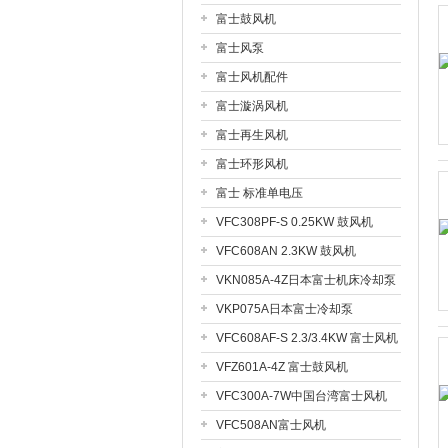
富士鼓风机
富士风泵
上海市梁瑾机电设备有限公司
富士风机配件
富士漩涡风机
富士再生风机
富士环形风机
富士 标准单电压
VFC308PF-S 0.25KW 鼓风机
VFC608AN 2.3KW 鼓风机
VKN085A-4Z日本富士机床冷却泵
VKP075A日本富士冷却泵
VFC608AF-S 2.3/3.4KW 富士风机
VFZ601A-4Z 富士鼓风机
VFC300A-7W中国台湾富士风机
VFC508AN富士风机