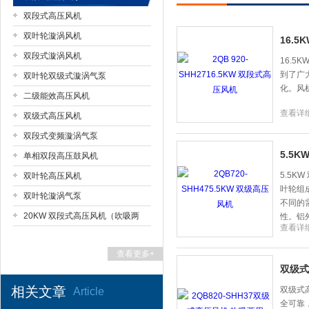
双段式高压风机
双叶轮漩涡风机
16.
双段式漩涡风机
上海市梁瑾机电设备有限公司
16.
到了广
双叶轮双级式漩涡气泵
化。风
二级能效高压风机
查看详
双级式高压风机
双段式变频漩涡气泵
5.5
单相双段高压鼓风机
5.5
双叶轮高压风机
叶轮组
双叶轮漩涡气泵
不同的
20KW 双段式高压风机（吹吸两
性。铝
查看详
用）
查看更多+
双级式
相关文章
双级式
Article
全可靠