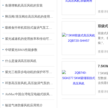
鱼塘增氧机高压风机的安装
查看详
释压阀/泄压阀在高压风机的使用作用！
双级式
吸粮食扦样机双段式漩涡气泵工业原理
双级式
量大、
紫光减速机的使用效率和传动可逆性
燥,*。
中研紫光BMA性能参数
查看详
什么是漩涡高压鼓风机
7.5
紫光三相异步电动机的保护环节有哪些
7.5
型数据
环形高压鼓风机,高压旋涡气泵的特点
去找需
查看详
AirMac中国台湾电宝电磁式鼓风机DT60
输送气体防爆风机应用简介