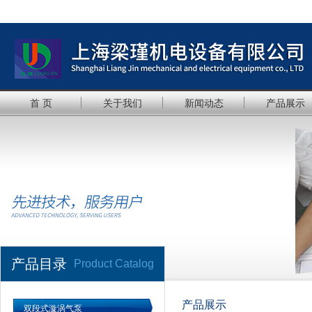
首 页
关于我们
新闻动态
产品展示
产品目录
Product Catalog
产品展示
双段式漩涡气泵