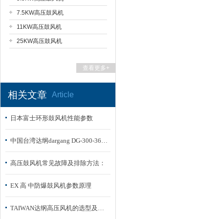
7.5KW高压鼓风机
11KW高压鼓风机
25KW高压鼓风机
查看更多+
相关文章
Article
日本富士环形鼓风机性能参数
中国台湾达纲dargang DG-300-36 高压鼓风机性能使用方法
高压鼓风机常见故障及排除方法：
EX 高 中防爆鼓风机参数原理
TAIWAN达纲高压风机的选型及安装