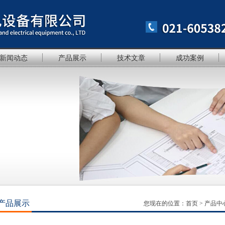
新闻动态
产品展示
技术文章
成功案例
产品展示
您现在的位置：
首页
>
产品中