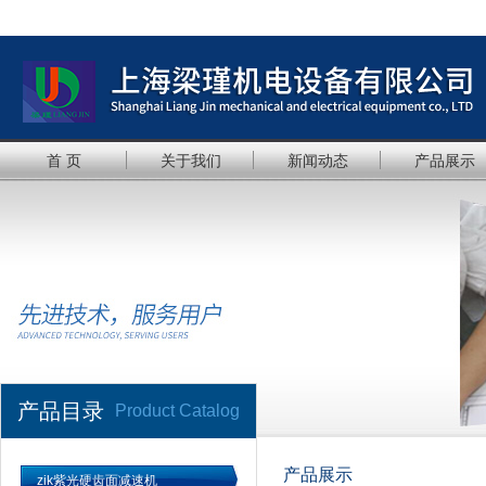
首 页
关于我们
新闻动态
产品展示
产品目录
Product Catalog
产品展示
zik紫光硬齿面减速机