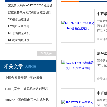
紫光四大系列KC/FC/RC/SC减速机
起重设备专用紫光硬齿面减速机四
中研紫
大系列-硬齿面减速机
SC硬齿面减速机
上海市梁瑾机电设备有限公司
中研紫
因减速
FC硬齿面减速机
产品均
RC硬齿面减速机
查看详
KC硬齿面减速机
查看更多+
清华紫
清华紫
相关文章
SC，
Article
中国台湾產宏豐中壓鼓風機
查看详
FUJI（富士）鼓风机参数对照表​
中研紫
AirMac中国台湾电宝电磁式鼓风机DT60
中研紫
SC，