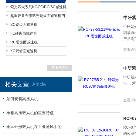
紫光四大系列KC/FC/RC/SC减速机
起重设备专用紫光硬齿面减速机四
中研紫
大系列-硬齿面减速机
SC硬齿面减速机
上海市梁瑾机电设备有限公司
中研紫
因减速
FC硬齿面减速机
产品均
RC硬齿面减速机
查看详
KC硬齿面减速机
查看更多+
中研紫
中研紫
相关文章
SC，
Article
如何安装高压风机
查看详
单相高压鼓风机的重要特点
RCF
全风环形鼓风机在工业通风中的重要作用
RCF
的效率