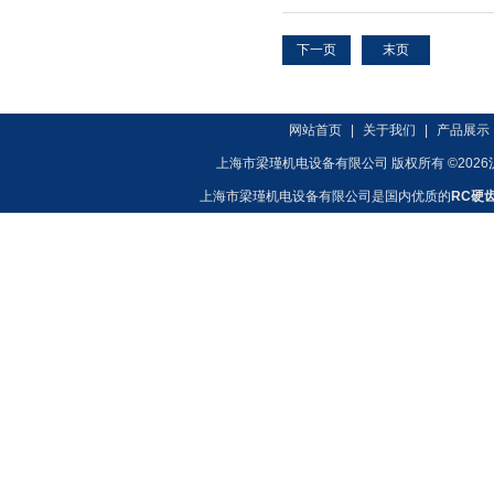
下一页
末页
网站首页
|
关于我们
|
产品展示
上海市梁瑾机电设备有限公司 版权所有 ©2026
上海市梁瑾机电设备有限公司是国内优质的
RC硬