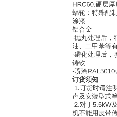
HRC60,硬层厚
蜗轮：特殊配
涂漆
铝合金
-抛丸处理后，
油、二甲苯等
-磷化处理后，喷
铸铁
-喷涂RAL50
订货须知
1.订货时请注
声及安装型式
2.对于5.5k
机不能用皮带