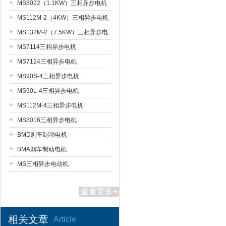
MS8022（1.1KW）三相异步电机
MS112M-2（4KW）三相异步电机
MS132M-2（7.5KW）三相异步电
机
MS7114三相异步电机
MS7124三相异步电机
MS90S-4三相异步电机
MS90L-4三相异步电机
MS112M-4三相异步电机
MS8016三相异步电机
BMD刹车制动电机
BMA刹车制动电机
MS三相异步电动机
查看更多+
相关文章
Article