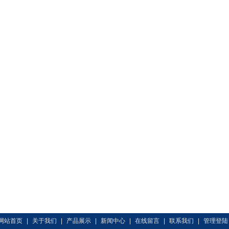
网站首页
|
关于我们
|
产品展示
|
新闻中心
|
在线留言
|
联系我们
|
管理登陆