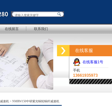
在线留言
联系我们
在线客服
在线客服1号
手机
13661935973
减速机
>
NMRW150中研紫光蜗轮蜗杆减速机