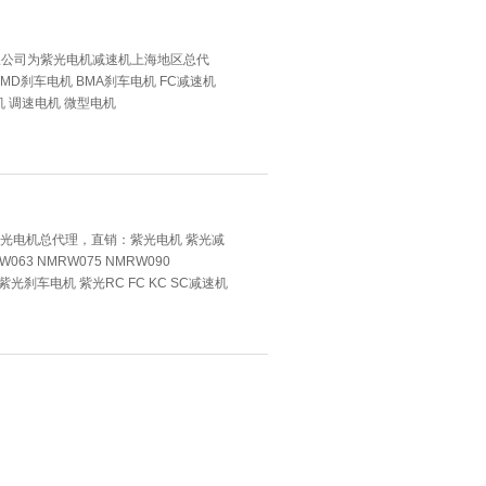
备有限公司为紫光电机减速机上海地区总代
MD刹车电机 BMA刹车电机 FC减速机
机 调速电机 微型电机
紫光电机总代理，直销：紫光电机 紫光减
W063 NMRW075 NMRW090
 紫光刹车电机 紫光RC FC KC SC减速机