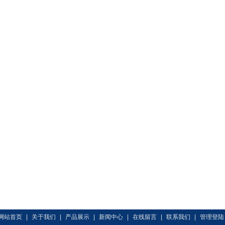
网站首页
|
关于我们
|
产品展示
|
新闻中心
|
在线留言
|
联系我们
|
管理登陆