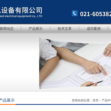
新闻动态
产品展示
技术文章
成功案例
产品展示
您现在的位置：
首页
>
产品