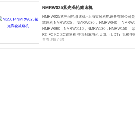
NMRW025紫光涡轮减速机
NMRW025紫光涡轮减速机--上海梁瑾机电设备有限公司
减速机 NMRW025， NMRW030， NMRW040， NMRW
NMRW090，NMRW0110，NMRW130，NMRW150
RC FC KC SC减速机 变频刹车电机 UDL（UDT）无极变
查看详细介绍