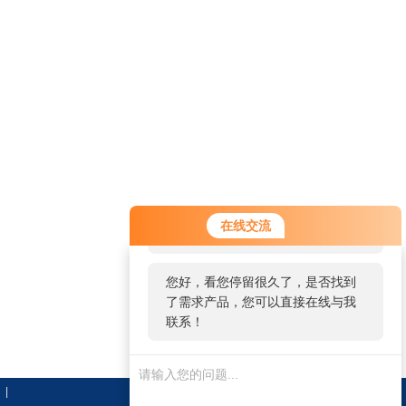
您好！欢迎前来咨询，很高兴为您
在线交流
服务，请问您要咨询什么问题呢？
您好，看您停留很久了，是否找到
了需求产品，您可以直接在线与我
联系！
|