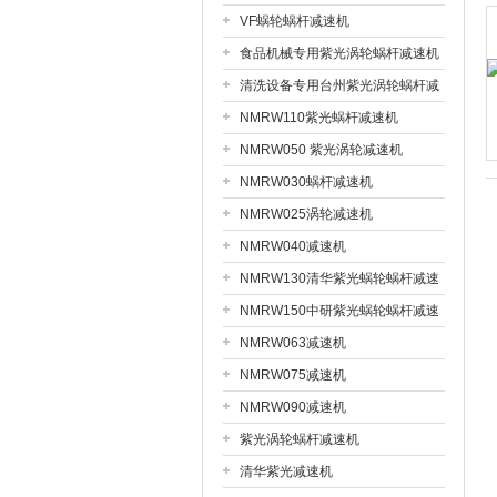
VF蜗轮蜗杆减速机
食品机械专用紫光涡轮蜗杆减速机
上海市梁瑾机电设备有限公司
清洗设备专用台州紫光涡轮蜗杆减
速机
NMRW110紫光蜗杆减速机
NMRW050 紫光涡轮减速机
NMRW030蜗杆减速机
NMRW025涡轮减速机
NMRW040减速机
NMRW130清华紫光蜗轮蜗杆减速
机
NMRW150中研紫光蜗轮蜗杆减速
机
NMRW063减速机
NMRW075减速机
NMRW090减速机
紫光涡轮蜗杆减速机
清华紫光减速机