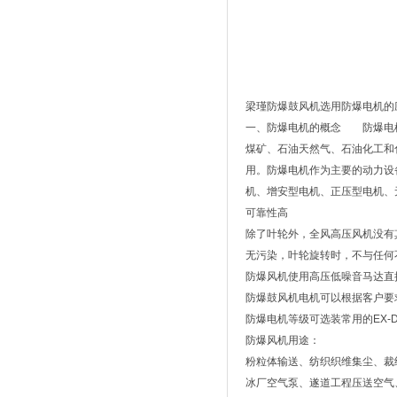
梁瑾防爆鼓风机选用防爆电机的
一、防爆电机的概念 防爆电
煤矿、石油天然气、石油化工和
用。防爆电机作为主要的动力
机、增安型电机、正压型电机、
可靠性高
除了叶轮外，全风高压风机没有
无污染，叶轮旋转时，不与任何
防爆风机使用高压低噪音马达直
防爆鼓风机电机可以根据客户要
防爆电机等级可选装常用的EX-DIIBT
防爆风机用途：
粉粒体输送、纺织织维集尘、裁
冰厂空气泵、遂道工程压送空气