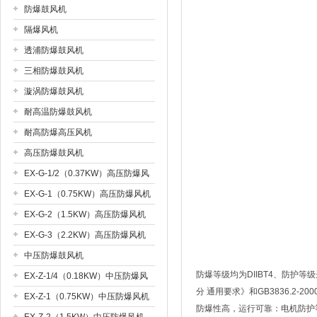
防爆鼓风机
隔爆风机
透浦防爆鼓风机
三相防爆鼓风机
漩涡防爆鼓风机
耐高温防爆鼓风机
耐高防爆高压风机
高压防爆鼓风机
EX-G-1/2（0.37KW）高压防爆风
机
EX-G-1（0.75KW）高压防爆风机
EX-G-2（1.5KW）高压防爆风机
EX-G-3（2.2KW）高压防爆风机
中压防爆鼓风机
防爆等级均为DIIBT4、防护等级
EX-Z-1/4（0.18KW）中压防爆风
分 通用要求》和GB3836.2-
机
EX-Z-1（0.75KW）中压防爆风机
防爆性高，运行可靠：电机防护