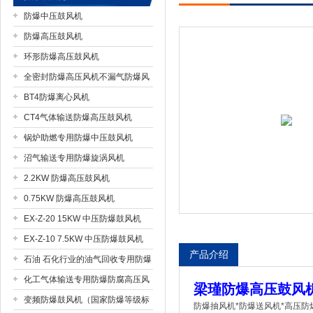
防爆中压鼓风机
防爆高压鼓风机
环形防爆高压鼓风机
上海市梁瑾机电设备有限公司
全密封防爆高压风机不漏气防爆风
机
BT4防爆离心风机
CT4气体输送防爆高压鼓风机
锅炉助燃专用防爆中压鼓风机
沼气输送专用防爆旋涡风机
2.2KW 防爆高压鼓风机
0.75KW 防爆高压鼓风机
EX-Z-20 15KW 中压防爆鼓风机
EX-Z-10 7.5KW 中压防爆鼓风机
产品介绍
石油 石化行业的油气回收专用防爆
高压风机
化工气体输送专用防爆防腐高压风
梁瑾防爆高压鼓风
机
变频防爆鼓风机（国家防爆等级标
防爆抽风机*防爆送风机*高压防