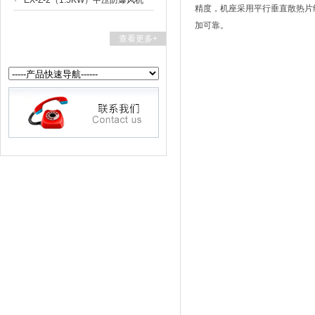
EX-Z-2（1.5KW）中压防爆风机
精度，机座采用平行垂直散热片
加可靠。
查看更多+