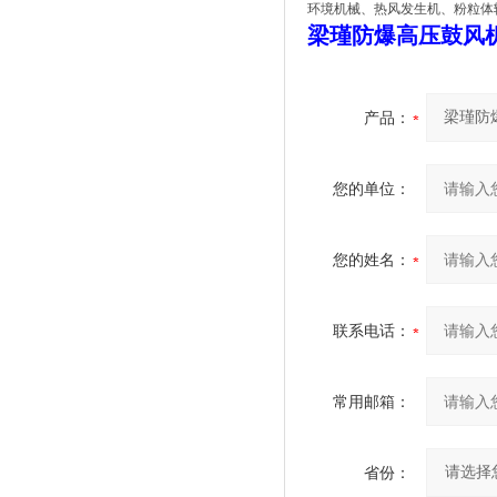
环境机械、热风发生机、粉粒体
梁瑾防爆高压鼓风
产品：
您的单位：
您的姓名：
联系电话：
常用邮箱：
省份：