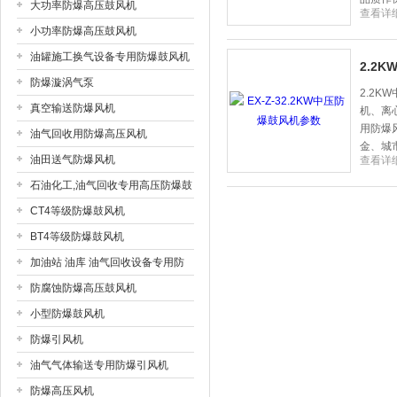
大功率防爆高压鼓风机
查看详
小功率防爆高压鼓风机
油罐施工换气设备专用防爆鼓风机
2.2
防爆漩涡气泵
2.2
真空输送防爆风机
机、离
用防爆
油气回收用防爆高压风机
金、城
油田送气防爆风机
查看详
备，通
石油化工,油气回收专用高压防爆鼓
风机
CT4等级防爆鼓风机
BT4等级防爆鼓风机
加油站 油库 油气回收设备专用防
爆高压鼓风机
防腐蚀防爆高压鼓风机
小型防爆鼓风机
防爆引风机
油气气体输送专用防爆引风机
防爆高压风机