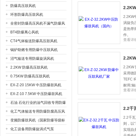
防爆高压鼓风机
2.2
环形防爆高压鼓风机
上海市梁瑾机电设备有限公司
2.2
涡旋负
全密封防爆高压风机不漏气防爆风
是热带
机
BT4防爆离心风机
作。
查看详
CT4气体输送防爆高压鼓风机
锅炉助燃专用防爆中压鼓风机
2.2
沼气输送专用防爆旋涡风机
2.2
2.2KW 防爆高压鼓风机
采用德
0.75KW 防爆高压鼓风机
TEFC
EX-Z-20 15KW 中压防爆鼓风机
耐用;
查看详
EX-Z-10 7.5KW 中压防爆鼓风机
石油 石化行业的油气回收专用防爆
2.2
高压风机
化工气体输送专用防爆防腐高压风
2.2
机
变频防爆鼓风机（国家防爆等级标
则，以
准）
化工设备用防爆旋涡式气泵
实现自
品质作