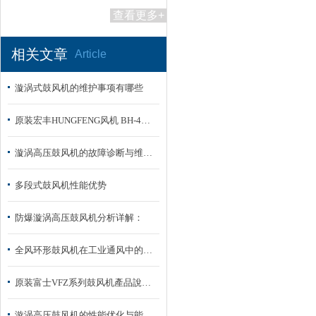
查看更多+
相关文章
Article
漩涡式鼓风机的维护事项有哪些
原装宏丰HUNGFENG风机 BH-4BT透浦式离心风机高清实物图
漩涡高压鼓风机的故障诊断与维护保养
多段式鼓风机性能优势
防爆漩涡高压鼓风机分析详解：
全风环形鼓风机在工业通风中的重要作用
原装富士VFZ系列鼓风机產品說明書及安全注意事項
漩涡高压鼓风机的性能优化与能效提升