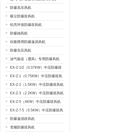
防爆高压风机
吸尘防爆鼓风机
铝壳环保防爆鼓风机
防爆抽风机
吹吸两用防爆漩涡风机
防爆负压风机
油气输送（通风）专用防爆风机
EX-Z-1/2（0.37KW）中压防爆鼓
风机
EX-Z-1（0.75KW）中压防爆鼓风
机
EX-Z-2（1.5KW）中压防爆鼓风机
EX-Z-3（2.2KW）中压防爆鼓风机
EX-Z-5（4KW）中压防爆鼓风机
EX-Z-7.5（5.5KW）中压防爆鼓风
机
防爆漩涡鼓风机
变频防爆鼓风机