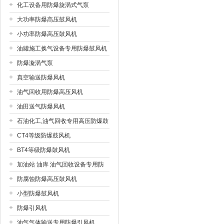
准）
化工设备用防爆旋涡式气泵
大功率防爆高压鼓风机
小功率防爆高压鼓风机
油罐施工换气设备专用防爆鼓风机
防爆漩涡气泵
真空输送防爆风机
油气回收用防爆高压风机
油田送气防爆风机
石油化工,油气回收专用高压防爆鼓
风机
CT4等级防爆鼓风机
BT4等级防爆鼓风机
加油站 油库 油气回收设备专用防
爆高压鼓风机
防腐蚀防爆高压鼓风机
小型防爆鼓风机
防爆引风机
油气气体输送专用防爆引风机