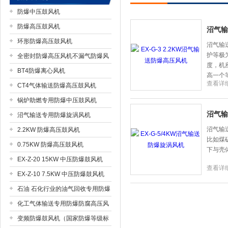
防爆中压鼓风机
防爆高压鼓风机
沼气输
环形防爆高压鼓风机
上海市梁瑾机电设备有限公司
沼气输
护等极
全密封防爆高压风机不漏气防爆风
度，机
机
BT4防爆离心风机
高一个
查看详
CT4气体输送防爆高压鼓风机
锅炉助燃专用防爆中压鼓风机
沼气输
沼气输送专用防爆旋涡风机
沼气输
2.2KW 防爆高压鼓风机
比如煤
0.75KW 防爆高压鼓风机
下与壳
EX-Z-20 15KW 中压防爆鼓风机
查看详
EX-Z-10 7.5KW 中压防爆鼓风机
石油 石化行业的油气回收专用防爆
高压风机
化工气体输送专用防爆防腐高压风
机
变频防爆鼓风机（国家防爆等级标