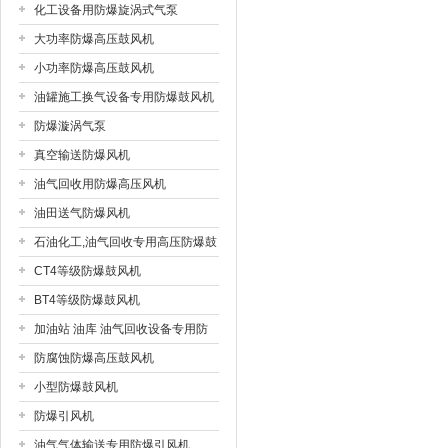
准）
化工设备用防爆旋涡式气泵
大功率防爆高压鼓风机
小功率防爆高压鼓风机
油罐施工换气设备专用防爆鼓风机
防爆漩涡气泵
真空输送防爆风机
油气回收用防爆高压风机
油田送气防爆风机
石油化工,油气回收专用高压防爆鼓
风机
CT4等级防爆鼓风机
BT4等级防爆鼓风机
加油站 油库 油气回收设备专用防
爆高压鼓风机
防腐蚀防爆高压鼓风机
小型防爆鼓风机
防爆引风机
油气气体输送专用防爆引风机