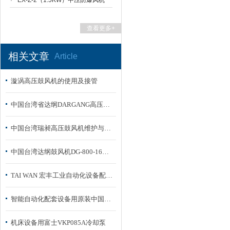
EX-Z-2（1.5KW）中压防爆风机
查看更多+
相关文章
Article
漩涡高压鼓风机的使用及接管
中国台湾省达纲DARGANG高压鼓风机特性介绍：
中国台湾瑞昶高压鼓风机维护与保养的方法：
中国台湾达纲鼓风机DG-800-16替代瑞昶高压鼓风机HB-729
TAI WAN 宏丰工业自动化设备配套LK-803宏丰鼓风机
智能自动化配套设备用原装中国台湾全风RB-033环形鼓风机
机床设备用富士VKP085A冷却泵