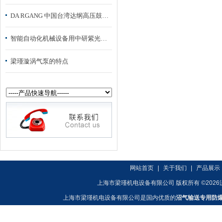
DA RGANG 中国台湾达纲高压鼓风机DG-600-26
智能自动化机械设备用中研紫光电机MS8022 1.1KW
梁瑾漩涡气泵的特点
网站首页
|
关于我们
|
产品展示
上海市梁瑾机电设备有限公司 版权所有 ©2026
上海市梁瑾机电设备有限公司是国内优质的
沼气输送专用防