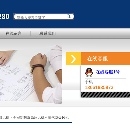
在线留言
联系我们
在线客服
在线客服1号
手机
13661935973
鼓风机
>
全密封防爆高压风机不漏气防爆风机