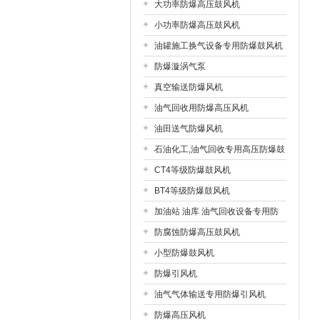
大功率防爆高压鼓风机
小功率防爆高压鼓风机
油罐施工换气设备专用防爆鼓风机
防爆漩涡气泵
真空输送防爆风机
油气回收用防爆高压风机
油田送气防爆风机
石油化工,油气回收专用高压防爆鼓
风机
CT4等级防爆鼓风机
BT4等级防爆鼓风机
加油站 油库 油气回收设备专用防
爆高压鼓风机
防腐蚀防爆高压鼓风机
小型防爆鼓风机
防爆引风机
油气气体输送专用防爆引风机
防爆高压风机