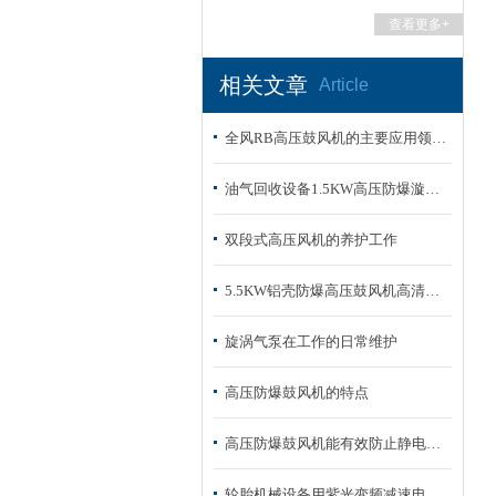
查看更多+
相关文章
Article
全风RB高压鼓风机的主要应用领域有哪些？
油气回收设备1.5KW高压防爆漩涡高压鼓风机
双段式高压风机的养护工作
5.5KW铝壳防爆高压鼓风机高清实物图
旋涡气泵在工作的日常维护
高压防爆鼓风机的特点
高压防爆鼓风机能有效防止静电产生和磁撞摩擦生热爆炸
轮胎机械设备用紫光变频减速电动机NMRW090-100 VYF8024