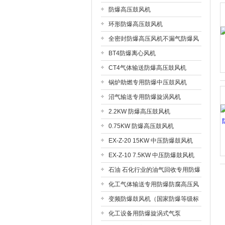
防爆高压鼓风机
环形防爆高压鼓风机
上海市梁瑾机电设备有限公司
全密封防爆高压风机不漏气防爆风
机
BT4防爆离心风机
CT4气体输送防爆高压鼓风机
锅炉助燃专用防爆中压鼓风机
沼气输送专用防爆旋涡风机
2.2KW 防爆高压鼓风机
0.75KW 防爆高压鼓风机
EX-Z-20 15KW 中压防爆鼓风机
EX-Z-10 7.5KW 中压防爆鼓风机
石油 石化行业的油气回收专用防爆
高压风机
化工气体输送专用防爆防腐高压风
机
变频防爆鼓风机（国家防爆等级标
准）
化工设备用防爆旋涡式气泵