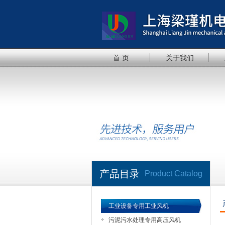
首 页
关于我们
产品目录
Product Catalog
工业设备专用工业风机
污泥污水处理专用高压风机