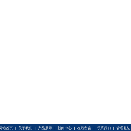
网站首页
|
关于我们
|
产品展示
|
新闻中心
|
在线留言
|
联系我们
|
管理登陆