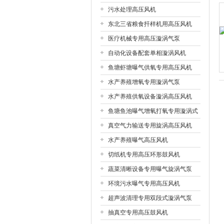
污水处理高压风机
东北三省粮食扦样机用高压风机
上海市梁瑾机电设备有限公司
医疗机械专用高压漩涡气泵
自动化设备配套单相漩涡风机
鱼塘虾塘曝气供氧专用高压风机
水产养殖增氧专用漩涡气泵
水产养殖供氧设备漩涡高压风机
鱼塘鱼池曝气增氧打氧专用漩涡式
气泵
真空气力输送专用旋涡高压风机
水产养殖曝气高压风机
切纸机专用高压环形鼓风机
蔬菜清晰设备专用曝气旋涡气泵
环境污水曝气专用高压风机
超声波清理专用双段式漩涡气泵
抽真空专用高压鼓风机