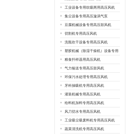
工业设备专用吹吸两用高压风机
集尘设备专用高压漩涡气泵
豆腐机械设备专用高压鼓风机
切割机专用高压风机
洗瓶吹干设备专用高压风机
塑胶机械（除湿干燥机）设备专用
高压鼓风机
粮食扦样器用高压风机
气力输送专用高压鼓风机
环保污水处理专用高压风机
牙科抽吸机专用高压风机
灌装机械专用高压风机
给料机加料专用高压风机
风刀切水专用高压风机
工业吸尘吸废料机专用高压风机
蔬菜清洗机专用高压风机