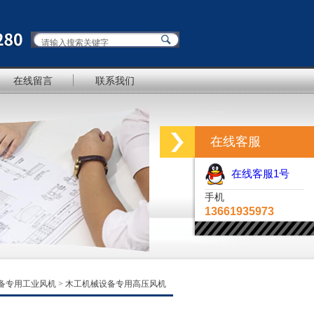
在线留言
联系我们
在线客服
在线客服1号
手机
13661935973
备专用工业风机
>
木工机械设备专用高压风机