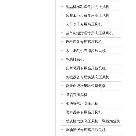
食品机械制造专用高压风机
智能工业设备专用高压风机
洗车吹干专用高压风机
城市河道治理专用高压鼓风机
吸料设备专用高压风机
木工雕刻机专用高压风机
鱼塘打氧机
真空吸附专用高压鼓风机
机械设备专用旋涡高压风机
夏天鱼塘增氧曝气增氧泵
增氧高压风机
水池曝气用高压风机
供料设备专用高压风机
燃烧机助燃高压风机丨颗粒燃烧机
助燃高压风机
重油喷燃专用高压鼓风机