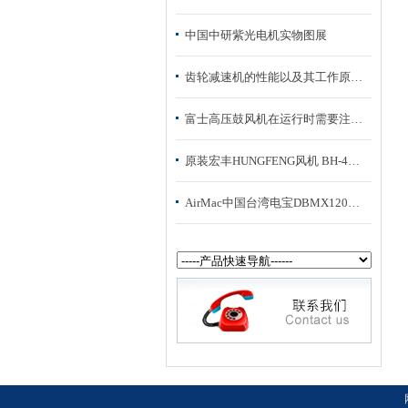
中国中研紫光电机实物图展
齿轮减速机的性能以及其工作原理？
富士高压鼓风机在运行时需要注意哪些安全事项？
原装宏丰HUNGFENG风机 BH-4BT透浦式离心风机高清实物图
AirMac中国台湾电宝DBMX120污水处理设备用电磁式鼓风机