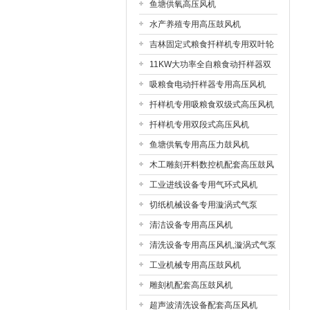
鱼塘供氧高压风机
水产养殖专用高压鼓风机
吉林固定式粮食扦样机专用双叶轮
高压风机
11KW大功率全自粮食动扦样器双
级式高压风机
吸粮食电动扦样器专用高压风机
扦样机专用吸粮食双级式高压风机
扦样机专用双段式高压风机
鱼塘供氧专用高压力鼓风机
木工雕刻开料数控机配套高压鼓风
机
工业进线设备专用气环式风机
切纸机械设备专用漩涡式气泵
清洁设备专用高压风机
清洗设备专用高压风机,漩涡式气泵
销售
工业机械专用高压鼓风机
雕刻机配套高压鼓风机
超声波清洗设备配套高压风机