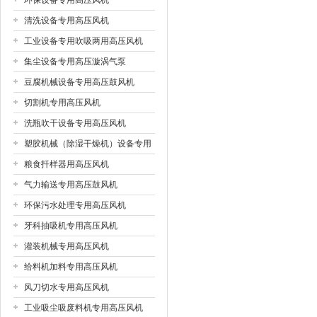
环保设备专用高压风机
清洗设备专用高压风机
工业设备专用吹吸两用高压风机
集尘设备专用高压漩涡气泵
豆腐机械设备专用高压鼓风机
切割机专用高压风机
洗瓶吹干设备专用高压风机
塑胶机械（除湿干燥机）设备专用
高压鼓风机
粮食扦样器用高压风机
气力输送专用高压鼓风机
环保污水处理专用高压风机
牙科抽吸机专用高压风机
灌装机械专用高压风机
给料机加料专用高压风机
风刀切水专用高压风机
工业吸尘吸废料机专用高压风机