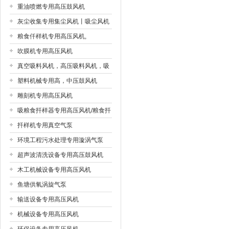
助燃高压风机
重油喷燃专用高压鼓风机
灰尘收集专用集尘风机丨吸尘风机
丨粉尘回收专用鼓风机
粮食仟样机专用高压风机,
吹膜机专用高压风机
真空吸料风机，高压吸料风机，吸
料风机，吸料高压风机现货
塑料机械专用高，中压鼓风机
雕刻机专用高压风机
吸粮食扦样器专用高压风机/粮食扦
样机专用风机
扦样机专用真空气泵
环境工程污水处理专用漩涡气泵
超声波清洗设备专用高压鼓风机
木工机械设备专用高压风机
鱼塘供氧涡旋气泵
输送设备专用高压风机
机械设备专用高压风机