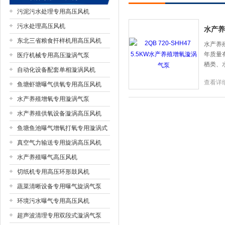
污泥污水处理专用高压风机
污水处理高压风机
水产养
东北三省粮食扦样机用高压风机
上海市梁瑾机电设备有限公司
水产养
年质量
医疗机械专用高压漩涡气泵
栖类、
自动化设备配套单相漩涡风机
查看详
鱼塘虾塘曝气供氧专用高压风机
水产养殖增氧专用漩涡气泵
水产养殖供氧设备漩涡高压风机
鱼塘鱼池曝气增氧打氧专用漩涡式
气泵
真空气力输送专用旋涡高压风机
水产养殖曝气高压风机
切纸机专用高压环形鼓风机
蔬菜清晰设备专用曝气旋涡气泵
环境污水曝气专用高压风机
超声波清理专用双段式漩涡气泵