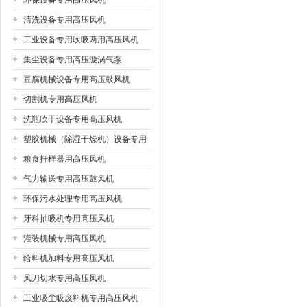
环保设备专用高压风机
清洗设备专用高压风机
工业设备专用吹吸两用高压风机
集尘设备专用高压漩涡气泵
豆腐机械设备专用高压鼓风机
切割机专用高压风机
洗瓶吹干设备专用高压风机
塑胶机械（除湿干燥机）设备专用
高压鼓风机
粮食扦样器用高压风机
气力输送专用高压鼓风机
环保污水处理专用高压风机
牙科抽吸机专用高压风机
灌装机械专用高压风机
给料机加料专用高压风机
风刀切水专用高压风机
工业吸尘吸废料机专用高压风机