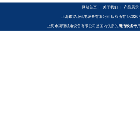
网站首页
|
关于我们
|
产品展示
上海市梁瑾机电设备有限公司 版权所有 ©2026
上海市梁瑾机电设备有限公司是国内优质的
清洁设备专