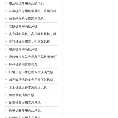
助燃高压风机
重油喷燃专用高压鼓风机
灰尘收集专用集尘风机丨吸尘风机
丨粉尘回收专用鼓风机
粮食仟样机专用高压风机,
吹膜机专用高压风机
真空吸料风机，高压吸料风机，吸
料风机，吸料高压风机现货
塑料机械专用高，中压鼓风机
雕刻机专用高压风机
吸粮食扦样器专用高压风机/粮食扦
样机专用风机
扦样机专用真空气泵
环境工程污水处理专用漩涡气泵
超声波清洗设备专用高压鼓风机
木工机械设备专用高压风机
鱼塘供氧涡旋气泵
输送设备专用高压风机
机械设备专用高压风机