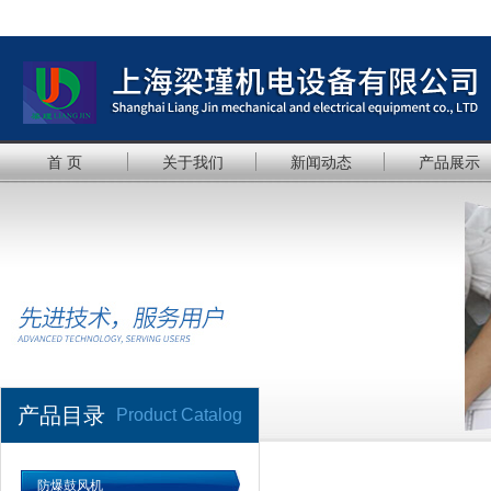
首 页
关于我们
新闻动态
产品展示
产品目录
Product Catalog
防爆鼓风机