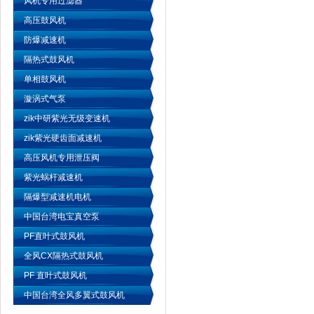
风机专用过滤器
高压鼓风机
防爆减速机
隔热式鼓风机
单相鼓风机
漩涡式气泵
zik中研紫光无级变速机
zik紫光硬齿面减速机
高压风机专用泄压阀
紫光蜗杆减速机
隔爆型减速机电机
中国台湾电宝真空泵
PF直叶式鼓风机
全风CX隔热式鼓风机
PF 直叶式鼓风机
中国台湾全风多翼式鼓风机