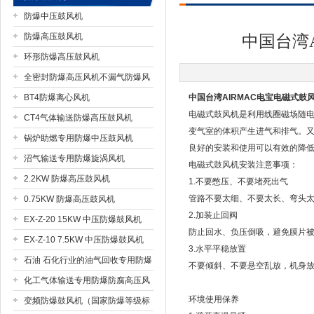
防爆中压鼓风机
防爆高压鼓风机
中国台湾
环形防爆高压鼓风机
上海市梁瑾机电设备有限公司
全密封防爆高压风机不漏气防爆风
机
BT4防爆离心风机
中国台湾AIRMAC电宝电磁式鼓
电磁式鼓风机是利用线圈磁场随
CT4气体输送防爆高压鼓风机
变气室的体积产生进气和排气。
锅炉助燃专用防爆中压鼓风机
良好的安装和使用可以有效的降
沼气输送专用防爆旋涡风机
电磁式鼓风机安装注意事项：
2.2KW 防爆高压鼓风机
1.不要憋压、不要堵死出气
管路不要太细、不要太长、弯头
0.75KW 防爆高压鼓风机
2.加装止回阀
EX-Z-20 15KW 中压防爆鼓风机
防止回水、负压倒吸，避免膜片
EX-Z-10 7.5KW 中压防爆鼓风机
3.水平平稳放置
石油 石化行业的油气回收专用防爆
不要倾斜、不要悬空乱放，机身
高压风机
化工气体输送专用防爆防腐高压风
环境使用保养
机
变频防爆鼓风机（国家防爆等级标