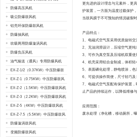
更先进的设计理念与元素外，更具
防爆高压风机
护装置，一方面为温度过载保护
吸尘防爆鼓风机
当鼓风膜于不可预知的情况破裂
铝壳环保防爆鼓风机
产品特点：
防爆抽风机
1、电磁式空气泵采用优质旋转交
吹吸两用防爆漩涡风机
2、无油润滑设计，压缩空气更纯
防爆负压风机
3、可作为真空泵及压缩机双重使
油气输送（通风）专用防爆风机
4、机壳采用铝合金制成，体积轻
5、表面磷化处理，静电喷涂，色
EX-Z-1/2（0.37KW）中压防爆鼓
6、可提供操作简便，尺寸轻巧及
风机
EX-Z-1（0.75KW）中压防爆鼓风
7、电磁式空气泵配有保护装置，
机
EX-Z-2（1.5KW）中压防爆鼓风机
止产品的持续运作，以降低维修
EX-Z-3（2.2KW）中压防爆鼓风机
EX-Z-5（4KW）中压防爆鼓风机
应用范围：
废水处理（净化槽，移动厕所，
EX-Z-7.5（5.5KW）中压防爆鼓风
机
防爆漩涡鼓风机
变频防爆鼓风机