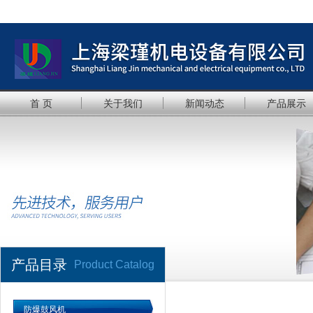
首 页
关于我们
新闻动态
产品展示
产品目录
Product Catalog
防爆鼓风机