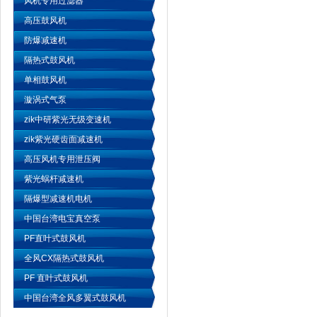
风机专用过滤器
高压鼓风机
防爆减速机
隔热式鼓风机
单相鼓风机
漩涡式气泵
zik中研紫光无级变速机
zik紫光硬齿面减速机
高压风机专用泄压阀
紫光蜗杆减速机
隔爆型减速机电机
中国台湾电宝真空泵
PF直叶式鼓风机
全风CX隔热式鼓风机
PF 直叶式鼓风机
中国台湾全风多翼式鼓风机