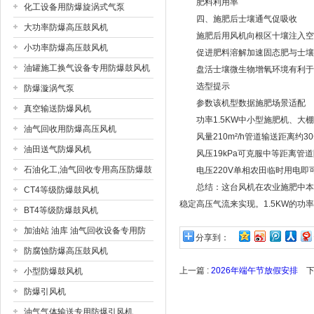
肥料利用率
准）
化工设备用防爆旋涡式气泵
四、施肥后士壤通气促吸收
大功率防爆高压鼓风机
施肥后用风机向根区十壤注入空
小功率防爆高压鼓风机
促进肥料溶解加速固态肥与士壤
油罐施工换气设备专用防爆鼓风机
盘活士壤微生物增氧环境有利于
选型提示
防爆漩涡气泵
参数该机型数据施肥场景适配
真空输送防爆风机
功率1.5KW中小型施肥机、大棚
油气回收用防爆高压风机
风量210m²/h管道输送距离约30~
油田送气防爆风机
风压19kPa可克服中等距离管道
石油化工,油气回收专用高压防爆鼓
电压220V单相农田临时用电即
总结：这台风机在农业施肥中本质上
风机
CT4等级防爆鼓风机
稳定高压气流来实现。1.5KW的
BT4等级防爆鼓风机
加油站 油库 油气回收设备专用防
分享到：
爆高压鼓风机
防腐蚀防爆高压鼓风机
上一篇 :
2026年端午节放假安排
下
小型防爆鼓风机
防爆引风机
油气气体输送专用防爆引风机