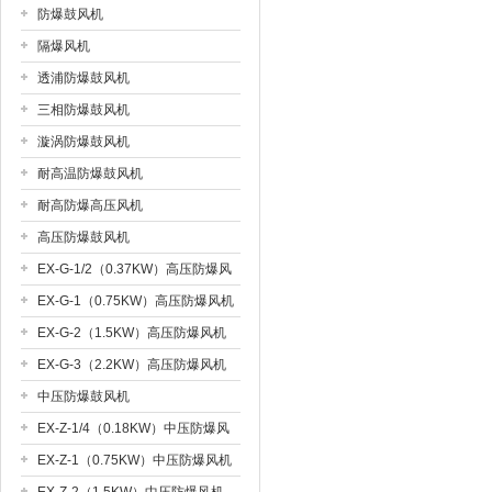
防爆鼓风机
隔爆风机
透浦防爆鼓风机
三相防爆鼓风机
漩涡防爆鼓风机
耐高温防爆鼓风机
耐高防爆高压风机
高压防爆鼓风机
EX-G-1/2（0.37KW）高压防爆风
机
EX-G-1（0.75KW）高压防爆风机
EX-G-2（1.5KW）高压防爆风机
EX-G-3（2.2KW）高压防爆风机
中压防爆鼓风机
EX-Z-1/4（0.18KW）中压防爆风
机
EX-Z-1（0.75KW）中压防爆风机