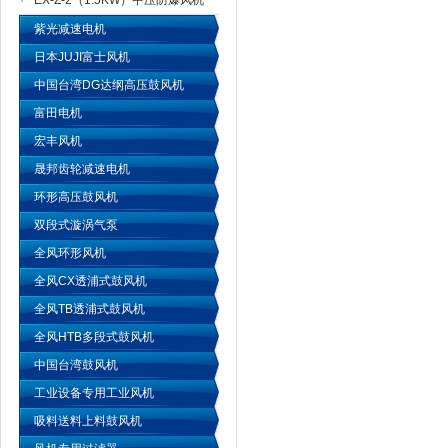
EX-Z-2（1.5KW）中压防爆风机
紫光减速电机
日本JUJI富士风机
中国台湾DG达纲高压鼓风机
富田电机
宏丰风机
晟邦齿轮减速电机
环形高压鼓风机
双段式漩涡气泵
全风环形风机
全风CX透浦式鼓风机
全风TB透浦式鼓风机
全风HTB多段式鼓风机
中国台湾鼓风机
工业设备专用工业风机
吸料送料上料鼓风机