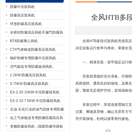
防爆中压鼓风机
防爆高压鼓风机
全风HTB多
环形防爆高压鼓风机
上海市梁瑾机电设备有限公司
全密封防爆高压风机不漏气防爆风
机
BT4防爆离心风机
全风HTB多段式鼓风机凭借高压
决定设备运行效率与寿命。掌握全流
CT4气体输送防爆高压鼓风机
锅炉助燃专用防爆中压鼓风机
一、精准安装：筑牢稳定运行根
沼气输送专用防爆旋涡风机
2.2KW 防爆高压鼓风机
安装前需做好充分准备。仔细研
风雨侵扰、通风良好的场地，远离含
0.75KW 防爆高压鼓风机
固，预留充足维护空间，若现场振动
EX-Z-20 15KW 中压防爆鼓风机
EX-Z-10 7.5KW 中压防爆鼓风机
安装过程中，管道连接需独立支撑
石油 石化行业的油气回收专用防爆
过紧、擦碰及异物，确认无异常方可
高压风机
化工气体输送专用防爆防腐高压风
壳可靠接地，杜绝以接零替代接地。
机
变频防爆鼓风机（国家防爆等级标