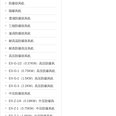
防爆鼓风机
隔爆风机
透浦防爆鼓风机
三相防爆鼓风机
漩涡防爆鼓风机
耐高温防爆鼓风机
耐高防爆高压风机
高压防爆鼓风机
EX-G-1/2（0.37KW）高压防爆风
机
EX-G-1（0.75KW）高压防爆风机
EX-G-2（1.5KW）高压防爆风机
EX-G-3（2.2KW）高压防爆风机
中压防爆鼓风机
EX-Z-1/4（0.18KW）中压防爆风
机
EX-Z-1（0.75KW）中压防爆风机