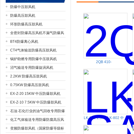
防爆中压鼓风机
防爆高压鼓风机
环形防爆高压鼓风机
上海市梁瑾机电设备有限公司
全密封防爆高压风机不漏气防爆风
机
BT4防爆离心风机
CT4气体输送防爆高压鼓风机
锅炉助燃专用防爆中压鼓风机
2QB 410-
沼气输送专用防爆旋涡风机
SAH261.1KW（1.3kw）
2.2KW 防爆高压鼓风机
漩涡高压鼓风机
0.75KW 防爆高压鼓风机
EX-Z-20 15KW 中压防爆鼓风机
EX-Z-10 7.5KW 中压防爆鼓风机
石油 石化行业的油气回收专用防爆
LK-802 1.5KWLK-802 中
高压风机
化工气体输送专用防爆防腐高压风
国台湾宏丰中压鼓风机
机
变频防爆鼓风机（国家防爆等级标