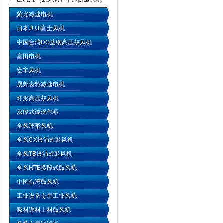
EX-Z-2（1.5KW）中压防爆风机
紫光减速电机
日本JUJI富士风机
中国台湾DG达纲高压鼓风机
富田电机
宏丰风机
晟邦齿轮减速电机
环形高压鼓风机
双段式漩涡气泵
全风环形风机
全风CX透浦式鼓风机
全风TB透浦式鼓风机
全风HTB多段式鼓风机
中国台湾鼓风机
工业设备专用工业风机
吸料送料上料鼓风机