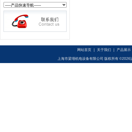
网站首页
|
关于我们
|
产品展示
上海市梁瑾机电设备有限公司 版权所有 ©2026