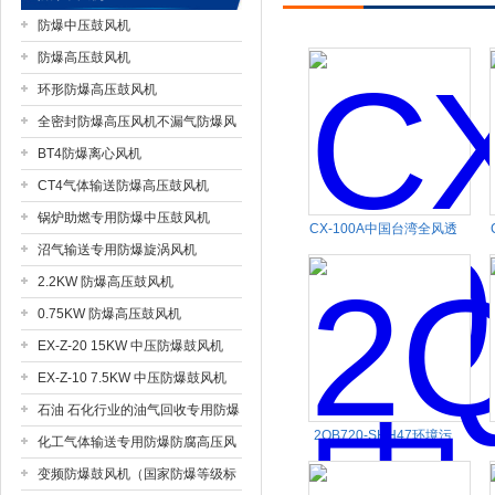
防爆中压鼓风机
防爆高压鼓风机
环形防爆高压鼓风机
上海市梁瑾机电设备有限公司
全密封防爆高压风机不漏气防爆风
机
BT4防爆离心风机
CT4气体输送防爆高压鼓风机
锅炉助燃专用防爆中压鼓风机
CX-100A中国台湾全风透
沼气输送专用防爆旋涡风机
浦式鼓风机
2.2KW 防爆高压鼓风机
0.75KW 防爆高压鼓风机
EX-Z-20 15KW 中压防爆鼓风机
EX-Z-10 7.5KW 中压防爆鼓风机
石油 石化行业的油气回收专用防爆
2QB720-SHH47环境污
高压风机
化工气体输送专用防爆防腐高压风
水曝气高压风机
机
变频防爆鼓风机（国家防爆等级标