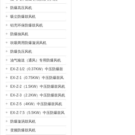
防爆高压风机
吸尘防爆鼓风机
铝壳环保防爆鼓风机
防爆抽风机
吹吸两用防爆漩涡风机
防爆负压风机
油气输送（通风）专用防爆风机
EX-Z-1/2（0.37KW）中压防爆鼓
风机
EX-Z-1（0.75KW）中压防爆鼓风
机
EX-Z-2（1.5KW）中压防爆鼓风机
EX-Z-3（2.2KW）中压防爆鼓风机
EX-Z-5（4KW）中压防爆鼓风机
EX-Z-7.5（5.5KW）中压防爆鼓风
机
防爆漩涡鼓风机
变频防爆鼓风机