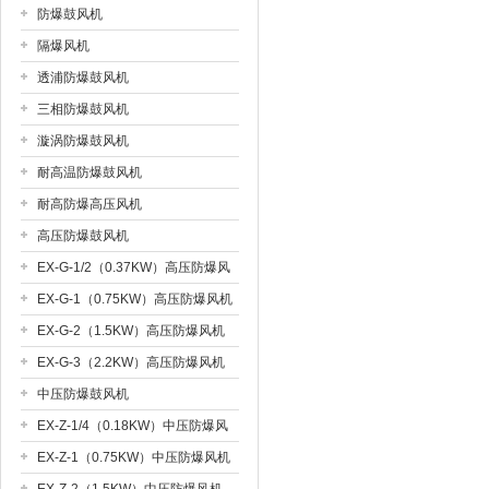
防爆鼓风机
隔爆风机
透浦防爆鼓风机
三相防爆鼓风机
漩涡防爆鼓风机
耐高温防爆鼓风机
耐高防爆高压风机
高压防爆鼓风机
EX-G-1/2（0.37KW）高压防爆风
机
EX-G-1（0.75KW）高压防爆风机
EX-G-2（1.5KW）高压防爆风机
EX-G-3（2.2KW）高压防爆风机
中压防爆鼓风机
EX-Z-1/4（0.18KW）中压防爆风
机
EX-Z-1（0.75KW）中压防爆风机