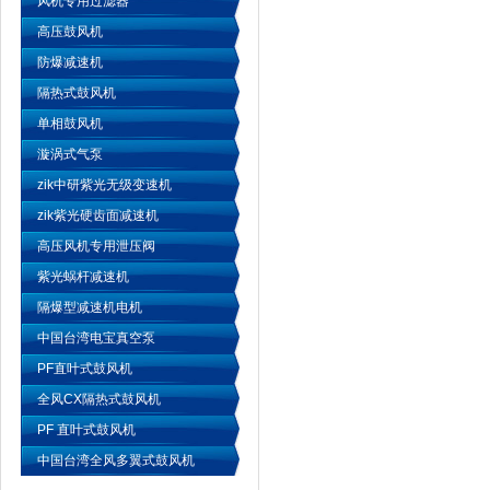
风机专用过滤器
高压鼓风机
防爆减速机
隔热式鼓风机
单相鼓风机
漩涡式气泵
zik中研紫光无级变速机
zik紫光硬齿面减速机
高压风机专用泄压阀
紫光蜗杆减速机
隔爆型减速机电机
中国台湾电宝真空泵
PF直叶式鼓风机
全风CX隔热式鼓风机
PF 直叶式鼓风机
中国台湾全风多翼式鼓风机