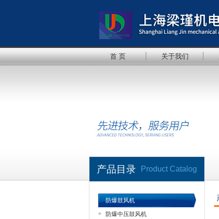
首 页
关于我们
产品目录
Product Catalog
防爆鼓风机
防爆中压鼓风机