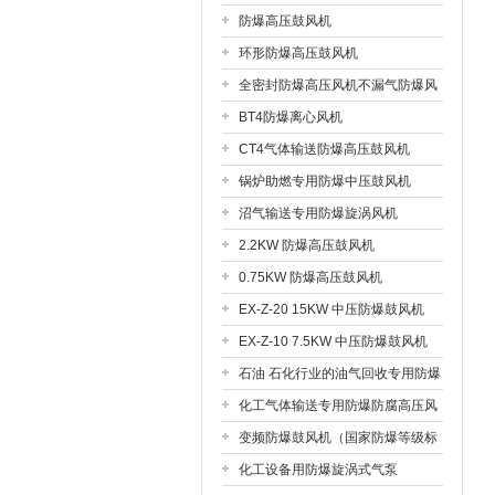
防爆高压鼓风机
环形防爆高压鼓风机
上海市梁瑾机电设备有限公司
全密封防爆高压风机不漏气防爆风
机
BT4防爆离心风机
CT4气体输送防爆高压鼓风机
锅炉助燃专用防爆中压鼓风机
沼气输送专用防爆旋涡风机
2.2KW 防爆高压鼓风机
0.75KW 防爆高压鼓风机
EX-Z-20 15KW 中压防爆鼓风机
EX-Z-10 7.5KW 中压防爆鼓风机
石油 石化行业的油气回收专用防爆
高压风机
化工气体输送专用防爆防腐高压风
机
变频防爆鼓风机（国家防爆等级标
准）
化工设备用防爆旋涡式气泵