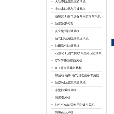
大功率防爆高压鼓风机
小功率防爆高压鼓风机
油罐施工换气设备专用防爆鼓风机
防爆漩涡气泵
真空输送防爆风机
油气回收用防爆高压风机
油田送气防爆风机
石油化工,油气回收专用高压防爆鼓
风机
CT4等级防爆鼓风机
BT4等级防爆鼓风机
加油站 油库 油气回收设备专用防
爆高压鼓风机
防腐蚀防爆高压鼓风机
小型防爆鼓风机
防爆引风机
油气气体输送专用防爆引风机
防爆高压风机