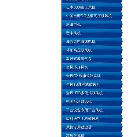
日本JUJI富士风机
中国台湾DG达纲高压鼓风机
富田电机
宏丰风机
晟邦齿轮减速电机
环形高压鼓风机
双段式漩涡气泵
全风环形风机
全风CX透浦式鼓风机
全风TB透浦式鼓风机
全风HTB多段式鼓风机
中国台湾鼓风机
工业设备专用工业风机
吸料送料上料鼓风机
风机专用过滤器
高压鼓风机